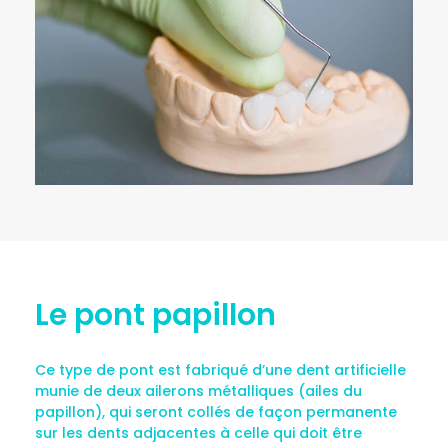
Le pont papillon
Ce type de pont est fabriqué d’une dent artificielle
munie de deux ailerons métalliques (ailes du
papillon), qui seront collés de façon permanente
sur les dents adjacentes à celle qui doit être