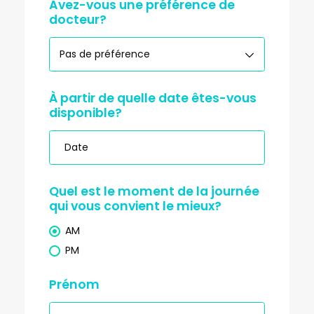
Avez-vous une préférence de
docteur?
Pas de préférence
À partir de quelle date êtes-vous
S
M
T
W
T
F
S
disponible?
1
2
3
4
5
6
7
8
Quel est le moment de la journée
9
10
11
12
13
14
15
qui vous convient le mieux?
16
17
18
19
20
21
22
AM
PM
23
24
25
26
27
28
29
Prénom
30
31