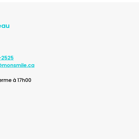
eau
-2525
@monsmile.ca
ferme à 17h00