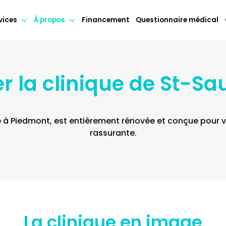
vices
À propos
Financement
Questionnaire médical
er la clinique de St-S
ée à Piedmont, est entièrement rénovée et conçue pour 
rassurante.
La clinique en image